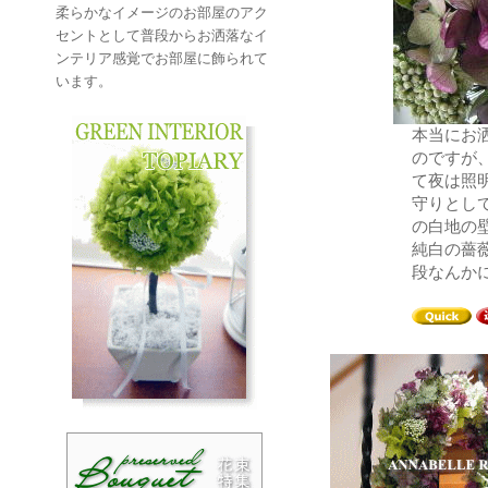
柔らかなイメージのお部屋のアク
セントとして普段からお洒落なイ
ンテリア感覚でお部屋に飾られて
います。
本当にお
のですが
て夜は照
守りとし
の白地の
純白の薔
段なんか