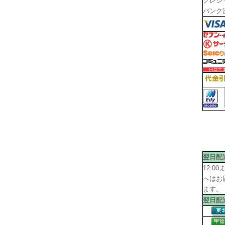
クレジ
バンク
翌日配
12:
へはお
ます。
翌日配