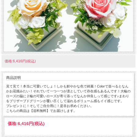
価格:6,416円(税込)
商品説明
見て見て！本当に可愛いでしょ！しかも鮮やかな色で綺麗！Colorで並べるとなん
かお花畑みたい！それでいて一つ一つが凛としていて存在感もあるんです！大輪の
ローズの脇に２輪の可愛いローズが寄り添ってなんか仲良しって感じです♪まわり
をプリザーブドグリーンが覆い尽くして溢れるボリューム感もイイ感じです。
プレゼントに！そしてご自分用に！是非お求めください。
こちらの商品は【送料無料】でお届けします。
価格:
6,416円
(税込)