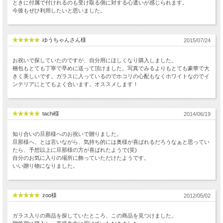
ときに付属で付けれるのも受け取る側に対する心遣いが感じられます。
今後もぜひ利用したいと思いました。
ゆうちゃんさん様
2015/07/24
お祝いで探していたのですが、自分用にほしくなり購入しました。
梱包もとても丁寧で早めに送って頂けました。写真でみるよりもとても豪華で大
きく美しいです。ガラスに入っているのでホコリの心配もなくホワイトなのでイ
ンテリアにとてもよく合います。オススメします！
tachi様
2014/06/19
知り合いの旦那様へのお祝いで贈りました。
旦那様へ、とは言いながら、気持ち的には奥様が喜ばれるだろうなぁと思ってい
たら、予想以上に旦那様の方が喜ばれたようで(笑)
自分のお気に入りの場所に飾っていただけたようです。
いい贈り物になりました。
zoo様
2012/05/02
ガラス入りの商品を探していたところ、この商品を見つけました。