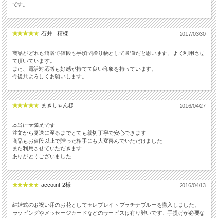
です。
石井 精様
2017/03/30
商品がどれも綺麗で値段も手頃で贈り物として最適だと思います。よく利用させ
て頂いています。
また、電話対応等も好感が持てて良い印象を持っています。
今後共よろしくお願いします。
まきしゃん様
2016/04/27
本当に大満足です
注文から発送に至るまでとても親切丁寧で安心できます
商品もお値段以上で贈った相手にも大変喜んでいただけました
また利用させていただきます
ありがとうございました
account-2様
2016/04/13
結婚式のお祝い用のお花としてセレブレイトプラチナブルーを購入しました。
ラッピングやメッセージカードなどのサービスは有り難いです。手提げが必要な