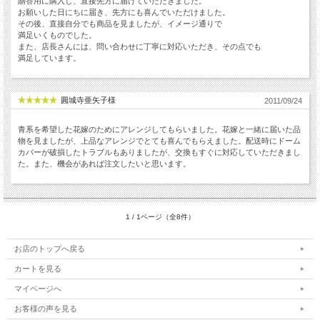
贈答用に購入し、直接先方に届けていただきました。
お願いした日にちに届き、先方にも喜んでいただけました。
その後、直接自分でも商品を見ましたが、イメージ通りで
満足いくものでした。
また、店長さんには、問い合わせに丁寧に対応いただき、その点でも
満足しています。
圓城寺亜矢子様
2011/09/24
青系を希望した花嫁のためにアレンジしてもらいました。花嫁と一緒に届いた品
物を見ましたが、上品なアレンジでとても喜んでもらえました。配送時にドーム
カバーが破損したトラブルもありましたが、交換もすぐに対応していただきまし
た。また、機会があれば注文したいと思います。
1 / 1ページ（全8件）
お店のトップへ戻る
カートを見る
マイページへ
お客様の声を見る