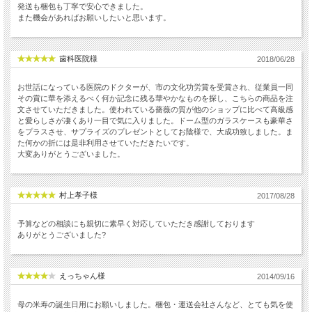
発送も梱包も丁寧で安心できました。
また機会があればお願いしたいと思います。
歯科医院様
2018/06/28
お世話になっている医院のドクターが、市の文化功労賞を受賞され、従業員一同
その賞に華を添えるべく何か記念に残る華やかなものを探し、こちらの商品を注
文させていただきました。使われている薔薇の質が他のショップに比べて高級感
と愛らしさが凄くあり一目で気に入りました。ドーム型のガラスケースも豪華さ
をプラスさせ、サプライズのプレゼントとしてお陰様で、大成功致しました。ま
た何かの折には是非利用させていただきたいです。
大変ありがとうございました。
村上孝子様
2017/08/28
予算などの相談にも親切に素早く対応していただき感謝しております
ありがとうございました?
えっちゃん様
2014/09/16
母の米寿の誕生日用にお願いしました。梱包・運送会社さんなど、とても気を使