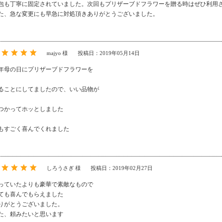
包も丁寧に固定されていました。次回もプリザーブドフラワーを贈る時はぜひ利用
た、急な変更にも早急に対処頂きありがとうございました。
majyo 様
投稿日：2019年05月14日
年母の日にプリザーブドフラワーを
ることにしてましたので、いい品物が
つかってホッとしました
もすごく喜んでくれました
しろうさぎ 様
投稿日：2019年02月27日
っていたよりも豪華で素敵なもので
ても喜んでもらえました
りがとうございました。
た、頼みたいと思います