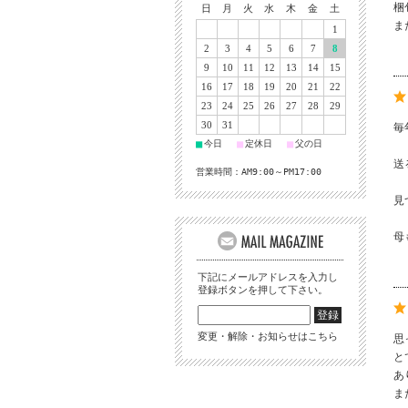
梱
日
月
火
水
木
金
土
ま
1
2
3
4
5
6
7
8
9
10
11
12
13
14
15
16
17
18
19
20
21
22
23
24
25
26
27
28
29
30
31
毎
■
■
■
今日
定休日
父の日
送
営業時間：AM9:00～PM17:00
見
母
下記にメールアドレスを入力し
登録ボタンを押して下さい。
変更・解除・お知らせはこちら
思
と
あ
ま