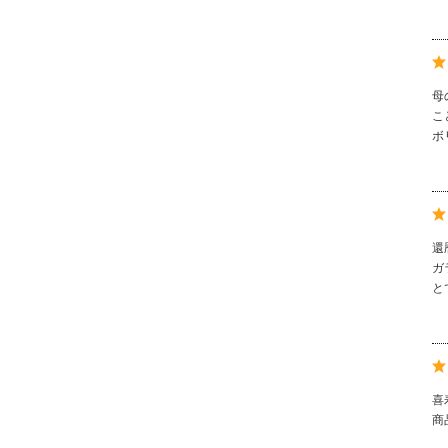
母
こ
ボ
還
ガ
と
喜
商