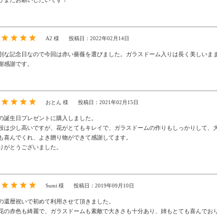
ひまたお願いしたいです！
A2 様
投稿日：2022年02月14日
別な記念日なので今回は赤い薔薇を選びました。ガラスドーム入りは長く美しいま
謝感謝です。
おとん 様
投稿日：2021年02月15日
の誕生日プレゼントに購入しました。
段は少し高いですが、花がとてもキレイで、ガラスドームの作りもしっかりして、
も喜んでくれ、よき贈り物ができて感謝してます。
りがとうございました。
Sumi 様
投稿日：2019年09月10日
の還暦祝いで初めて利用させて頂きました。
花の赤色も綺麗で、ガラスドームも素敵で大きさも十分あり、姉もとても喜んでお