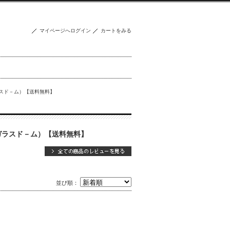
マイページへログイン
カートをみる
のガラスド－ム）【送料無料】
花束のガラスド－ム）【送料無料】
並び順：