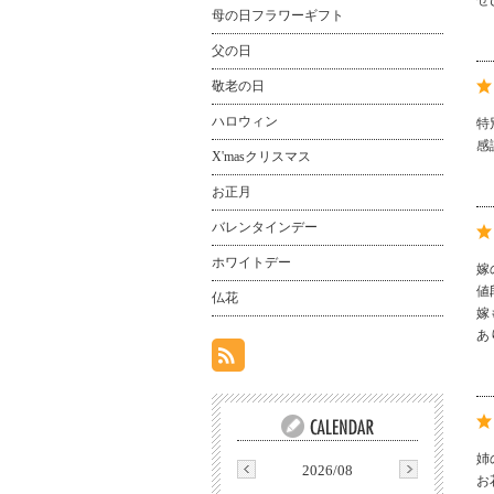
ぜ
母の日フラワーギフト
父の日
敬老の日
ハロウィン
特
感
X'masクリスマス
お正月
バレンタインデー
ホワイトデー
嫁
値
仏花
嫁
あ
姉
2026/08
お