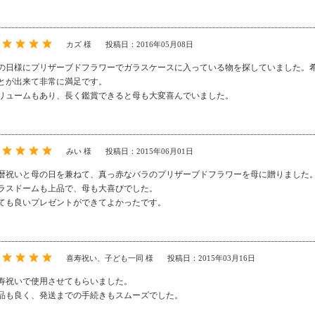
カズ 様
投稿日：2016年05月08日
の日様にプリザーブドフラワーでガラスケースに入っている物を探していました。
とが出来て非常に満足です。
リュームもあり、長く鑑賞できると母も大変喜んでいました。
みい 様
投稿日：2015年06月01日
暦祝いと母の日を兼ねて、真っ赤なバラのプリザーブドフラワーを母に贈りました
ラスドームも上品で、母も大喜びでした。
ても良いプレゼントができてよかったです。
喜寿祝い、子ども一同 様
投稿日：2015年03月16日
寿祝いで使用させてもらいました。
品も良く、発送までの手続きもスムーズでした。