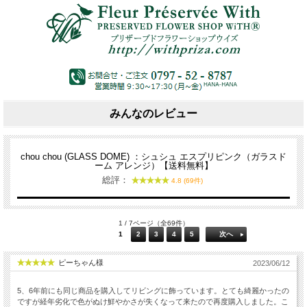
みんなのレビュー
chou chou (GLASS DOME) ：シュシュ エスプリピンク（ガラスド
ーム アレンジ）【送料無料】
総評：
4.8 (69件)
1 / 7ページ（全69件）
1
2
3
4
5
次へ
ピーちゃん様
2023/06/12
5、6年前にも同じ商品を購入してリビングに飾っています。とても綺麗かったの
ですが経年劣化で色がぬけ鮮やかさが失くなって来たので再度購入しました。こ