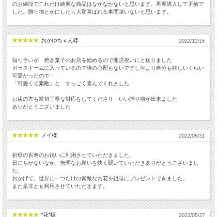
のお値段でこれだけ綺麗な商品はなかなかないと思います。再度購入して正解で
した。贈り物とかにしたら大変喜ばれる事間違いないと思います。
おかゆちゃん様
2022/12/16
知り合いが 焼き菓子のお店を始めるので開店祝いにと送りました
ガラスドームに入っているので埃の心配もないですし何より自分も欲しいくらい
可愛かったので！
「可愛くて素敵」と すっごく喜んでくれました
お店の方も親切丁寧な対応をしてくださり いい贈り物が出来ました
ありがとうございました
メイ様
2022/05/31
祖母の百寿のお祝いに利用させていただきました。
日にちがないなか、無理なお願いを快く聞いていただきありがとうございまし
た。
おかげで、世界に一つだけの素敵なお花を祖母にプレゼントできました。
また是非とも利用させていただきます。
*花*様
2022/05/27