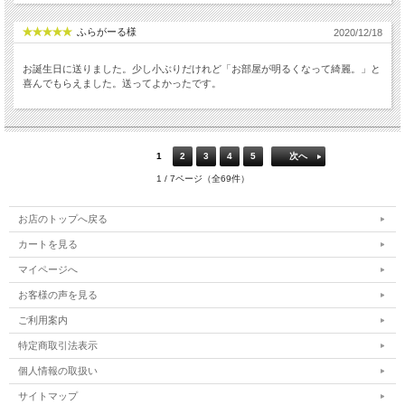
ふらがーる様
2020/12/18
お誕生日に送りました。少し小ぶりだけれど「お部屋が明るくなって綺麗。」と
喜んでもらえました。送ってよかったです。
1
2
3
4
5
次へ
1 / 7ページ（全69件）
お店のトップへ戻る
カートを見る
マイページへ
お客様の声を見る
ご利用案内
特定商取引法表示
個人情報の取扱い
サイトマップ