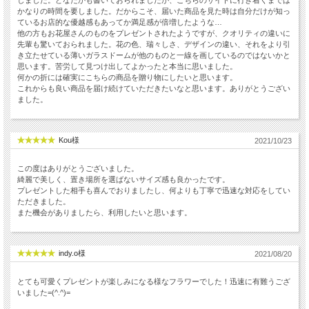
しました。どなたかも書いておられましたが、こちらのサイトに行き着くまでは
かなりの時間を要しました。だからこそ、届いた商品を見た時は自分だけが知っ
ているお店的な優越感もあってか満足感が倍増したような…
他の方もお花屋さんのものをプレゼントされたようですが、クオリティの違いに
先輩も驚いておられました。花の色、瑞々しさ、デザインの違い、それをより引
き立たせている薄いガラスドームが他のものと一線を画しているのではないかと
思います。苦労して見つけ出してよかったと本当に思いました。
何かの折には確実にこちらの商品を贈り物にしたいと思います。
これからも良い商品を届け続けていただきたいなと思います。ありがとうござい
ました。
Kou様
2021/10/23
この度はありがとうございました。
綺麗で美しく、置き場所を選ばないサイズ感も良かったです。
プレゼントした相手も喜んでおりましたし、何よりも丁寧で迅速な対応をしてい
ただきました。
また機会がありましたら、利用したいと思います。
indy.o様
2021/08/20
とても可愛くプレゼントが楽しみになる様なフラワーでした！迅速に有難うござ
いました=(^.^)=