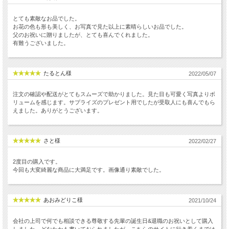
とても素敵なお品でした。
お花の色も形も美しく、お写真で見た以上に素晴らしいお品でした。
父のお祝いに贈りましたが、とても喜んでくれました。
有難うございました。
たるとん様
2022/05/07
注文の確認や配送がとてもスムーズで助かりました。見た目も可愛く写真よりボ
リュームを感じます。サプライズのプレゼント用でしたが受取人にも喜んでもら
えました。ありがとうございます。
さと様
2022/02/27
2度目の購入です。
今回も大変綺麗な商品に大満足です。画像通り素敵でした。
あおみどりこ様
2021/10/24
会社の上司で何でも相談できる尊敬する先輩の誕生日&退職のお祝いとして購入