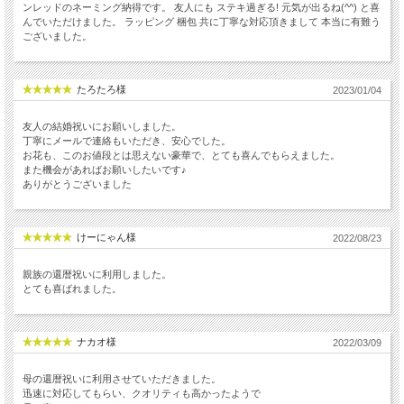
ンレッドのネーミング納得です。 友人にも ステキ過ぎる! 元気が出るね(^^) と喜
んでいただけました。 ラッピング 梱包 共に丁寧な対応頂きまして 本当に有難う
ございました。
たろたろ様
2023/01/04
友人の結婚祝いにお願いしました。
丁寧にメールで連絡もいただき、安心でした。
お花も、このお値段とは思えない豪華で、とても喜んでもらえました。
また機会があればお願いしたいです♪
ありがとうございました
けーにゃん様
2022/08/23
親族の還暦祝いに利用しました。
とても喜ばれました。
ナカオ様
2022/03/09
母の還暦祝いに利用させていただきました。
迅速に対応してもらい、クオリティも高かったようで