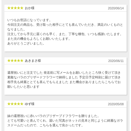
おか様
2020/06/14
いつもお世話になっています。
今回注文の商品も、受け取った相手にとても喜んでいただき、満足のいくものと
なりました。
注文してから手元に届くのも早く、また、丁寧な梱包、いつも感謝いたします。
また次の機会もよろしくお願いいたします。
ありがとうございました。
あきまさ様
2020/06/11
還暦祝いにと注文でした 発送前に写メールをお願いしたところ快く受けて頂き
素敵なバラのブリザードフラワーで納得しました 予定日予定時刻に届けて頂き
相手先も綺麗ととても喜んでもらえました また機会がありましたらこちらでお
願いしたいと思います
ゆず様
2020/05/08
妹の還暦祝いに赤いバラのブリザーブドフラワーを贈りました。
とても可愛いと喜んでくれ、届いた写真がネットの見本と同じように綺麗なガラ
スドームだったので、こちらを選んで良かったです。