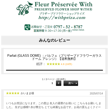
みんなのレビュー
Parfait (GLASS DOME) ：パルフェ（プリザーブドフラワーガラス
ドーム アレンジ）【送料無料】
総評：
4.8 (18件)
1 / 2ページ（全18件）
1
2
次へ
かいまま様
2025/07/14
いつもお世話になります。この度は 友人の還暦のお祝いに こちらをお願いしま
した。 先ずは感嘆!! 赤が際立ち とても綺麗なお品です。お花の質もよくクイー