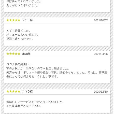
母は喜んでくれていました。
ありがとうございました。
トミー様
2021/10/07
とても綺麗てした。
ボリュームもいい感じで。
発送も速かったです。
shou様
2021/04/06
コロナ禍の誕生日…
常のお祝いが、出来ないので～お送り頂きました。
先方からは、ボリューム感や色合いで良い評価をもらいました。それは、贈り主
側にとっては何よりも、うれしい事です。
ニコラ様
2020/12/30
素晴らしいサービスありがとうございました。
また是非利用させて下さい。