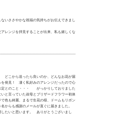
しないささやかな祝福の気持ちがお伝えできまし
だアレンジを拝見することが出来、私も嬉しくな
 どこから送ったら良いのか、どんなお花が届
ルを発見！ 凄く私好みのアレンジだったので心
未定とのこと・・・ がっかりしておりました
ないと言っていた叔母とブリザードフラワー初体
ジで色も綺麗、まるで生花の様、ドームもリボン
３名からも感謝のメールが直ぐに届きました。
用したいと思います。 ありがとうございまし