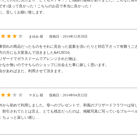
いたその日に先方より「とてもステキ！」と感謝の連絡がありました。こんなに喜
です♪送って良かった！こちらのお店で本当に良かった！
た、宜しくお願い致します。
まゆみ 様
投稿日：2014年12月28日
庫切れの商品だったものをそれに見合った提案を頂いたりと対応下さって有難うご
方の方にも大変喜んで頂きました&#128516;
リザードでガラスドームでアレンジされた物は、
かなか無いのでそちらのショップに出会えた事に嬉しく思います。
会があればまた、利用させて頂きます。
マダム 様
投稿日：2014年04月22日
外から初めて利用しました。母へのプレゼントで、和風のプリザードフラワーは珍
。割引されてたとは言え、とても残念だったのは、掲載写真に写っているブルーベ
：ちょっと寂しい感じ…