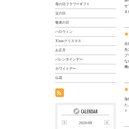
届
母の日フラワーギフト
せ
ま
父の日
敬老の日
ハロウィン
X'masクリスマス
在
先
お正月
ブ
バレンタインデー
な
機
ホワイトデー
仏花
海
た
ト
2026/08