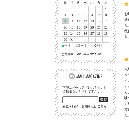
日
月
火
水
木
金
土
1
お
2
3
4
5
6
7
8
新
9
10
11
12
13
14
15
た
16
17
18
19
20
21
22
後
23
24
25
26
27
28
29
り
30
31
■
■
■
今日
定休日
父の日
営業時間：AM9:00～PM17:00
素
今
く
引
下記にメールアドレスを入力し
登録ボタンを押して下さい。
ら
験
も
変更・解除・お知らせはこちら
友
た