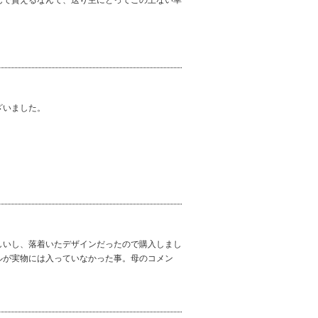
んで貰えるなんて、送り主にとってこの上ない幸
ざいました。
しいし、落着いたデザインだったので購入しまし
ルが実物には入っていなかった事。母のコメン