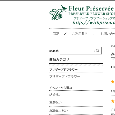
TOP
ご利用案内
お問い合
TO
み
商品カテゴリ
H
プリザーブドフラワー
プリザーブドフラワー
イベントから選ぶ
1
結婚祝い
還暦祝い
在
お誕生日祝い