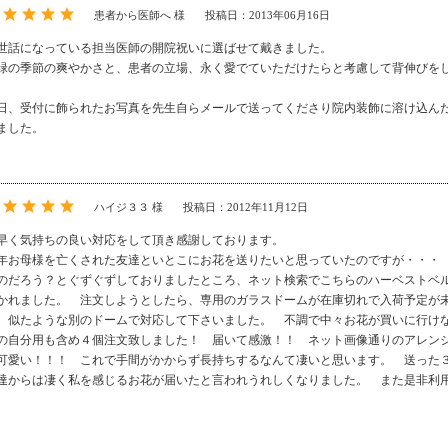
患者から医師へ 様
投稿日：2013年06月16日
世話になっている担当医師の開院祝いに選ばせて戴きました。
緑の季節の爽やかさと、患者の立場、永く愛でていただけたらと考慮して背伸びを
。
日、受付に飾られたお写真を先生自らメールで送ってくださり院内装飾に溶け込ん
ました。
ハイジ３３ 様
投稿日：2012年11月12日
早く気持ちの良い対応をして頂き感謝しております。
年お母様を亡くされた友達といとこにお花を送りたいと思っていたのですが・・・
のだろう？とぐずぐずしておりましたところ、ネット検索でこちらのハーベストベ
かれました。 注文しようとしたら、専用のガラスドームが在庫切れで入荷予定が
、似たような別のドームで対応して下さいました。 不調で中々お花が買いに行け
の自分用も含め４個注文致しました！ 届いて感激！！ ネット画像通りのアレン
可愛い！！！ これで手間がかからず長持ちするなんて凄いと思います。 送った
達からは凄く私を感じるお花が届いたと言われうれしくなりました。 また是非利
。