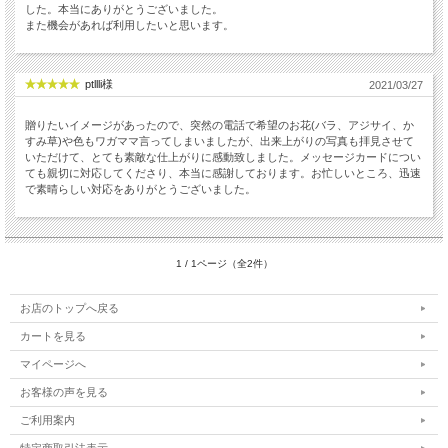
した。本当にありがとうございました。
また機会があれば利用したいと思います。
ptllli様
2021/03/27
贈りたいイメージがあったので、突然の電話で希望のお花(バラ、アジサイ、か
すみ草)や色もワガママ言ってしまいましたが、出来上がりの写真も拝見させて
いただけて、とても素敵な仕上がりに感動致しました。メッセージカードについ
ても親切に対応してくださり、本当に感謝しております。お忙しいところ、迅速
で素晴らしい対応をありがとうございました。
1 / 1ページ（全2件）
お店のトップへ戻る
カートを見る
マイページへ
お客様の声を見る
ご利用案内