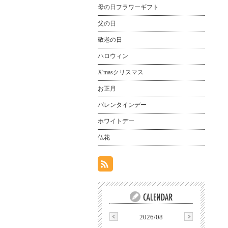
母の日フラワーギフト
父の日
敬老の日
ハロウィン
X'masクリスマス
お正月
バレンタインデー
ホワイトデー
仏花
2026/08