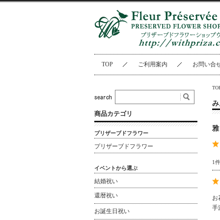
TOP
ご利用案内
お問い合
TO
み
商品カテゴリ
雅
プリザーブドフラワー
プリザーブドフラワー
1
イベントから選ぶ
結婚祝い
還暦祝い
お
手
お誕生日祝い