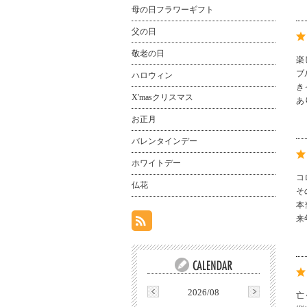
母の日フラワーギフト
父の日
敬老の日
楽
ブ
ハロウィン
き
X'masクリスマス
あ
お正月
バレンタインデー
ホワイトデー
コ
仏花
そ
本
来
2026/08
亡