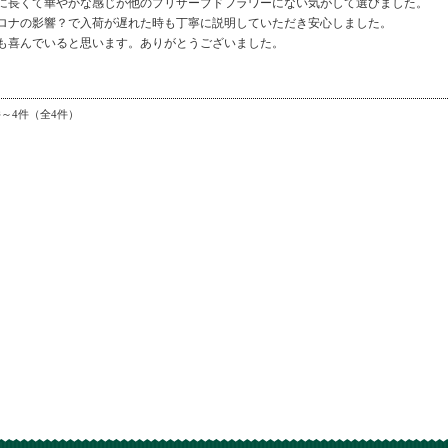
に長くて華やかな感じが他のプリザーブドフラワーにない気がして選びました。
ロナの影響？で入荷が遅れた時も丁寧に説明していただき安心しました。
も喜んでいると思います。ありがとうございました。
件～4件（全4件）