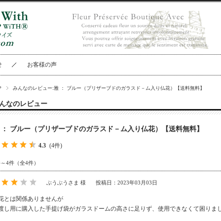
せ
お客様の声
P
みんなのレビュー:雅 ： ブルー（プリザーブドのガラスド－ム入り仏花）【送料無料】
んなのレビュー
 ： ブルー（プリザーブドのガラスド－ム入り仏花）【送料無料】
4.3
(4件)
件～4件（全4件）
ぶうぶうさま 様
投稿日：2023年03月03日
花とは関係ありませんが
渡し用に購入した手提げ袋がガラスドームの高さに足りず、使用できなくて困りま