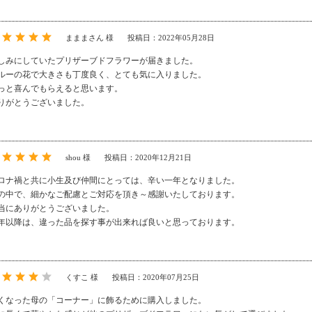
まままさん 様
投稿日：2022年05月28日
しみにしていたプリザーブドフラワーが届きました。
ルーの花で大きさも丁度良く、とても気に入りました。
っと喜んでもらえると思います。
りがとうございました。
shou 様
投稿日：2020年12月21日
ロナ禍と共に小生及び仲間にとっては、辛い一年となりました。
の中で、細かなご配慮とご対応を頂き～感謝いたしております。
当にありがとうございました。
年以降は、違った品を探す事が出来れば良いと思っております。
くすこ 様
投稿日：2020年07月25日
くなった母の「コーナー」に飾るために購入しました。