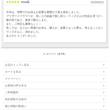
shou様
2020/06/22
今年は、仲間でのお供えが必要な事態が２度も発生しました。
ブリザードフラワーが、良いとの結論で探し回り～ウィズさんの作品を見つけ～
魅力的であり、速攻で購入しまた。
また…ご対応も素晴らしく～
有っては、ならない再度のお供え…購入が、必要となった際も、考えることなく
ウィズさんに、決めました。
ありがとうございました。
1 / 1ページ（全7件）
お店のトップへ戻る
カートを見る
マイページへ
お客様の声を見る
ご利用案内
特定商取引法表示
個人情報の取扱い