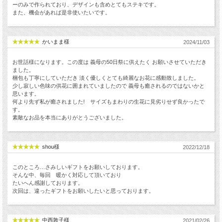
ーのみで作られており、デザインも含めとてもステキです。
また、機会があれば是非使いたいです。
かいまま様
2024/11/03
お世話様になります。この度は 義母の50日祭に供えたく お願いさせていただき
ました。
梱包も丁寧にしていただき 淡く優しくとても綺麗なお花に感動致しました。
少し寂しい色味の供花に囲まれていましたので 義母も癒されるのではないかと
思います。
何より先ず私が癒されました! サイズもまわりの生花に見劣りせず良かったで
す。
素敵なお品を本当にありがとうございました。
shou様
2022/12/18
このところ…さみしいギフトをお願いしております。
そんな中、毎回 暖かく対応して頂いており
たいへん感謝しております。
次回は、違ったギフトをお願いしたいと思っております。
中西敦子様
2021/02/26