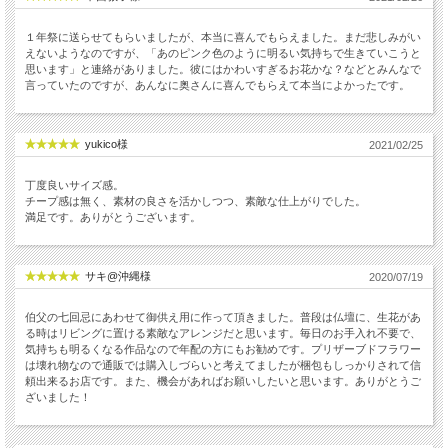
１年祭に送らせてもらいましたが、本当に喜んでもらえました。まだ悲しみがい
えないようなのですが、「あのピンク色のように明るい気持ちで生きていこうと
思います」と連絡がありました。彼にはかわいすぎるお花かな？などとみんなで
言っていたのですが、あんなに奥さんに喜んでもらえて本当によかったです。
yukico様
2021/02/25
丁度良いサイズ感。
チープ感は無く、素材の良さを活かしつつ、素敵な仕上がりでした。
満足です。ありがとうございます。
サキ@沖縄様
2020/07/19
伯父の七回忌にあわせて御供え用に作って頂きました。普段は仏壇に、生花があ
る時はリビングに置ける素敵なアレンジだと思います。毎日のお手入れ不要で、
気持ちも明るくなる作品なので年配の方にもお勧めです。プリザーブドフラワー
は壊れ物なので通販では購入しづらいと考えてましたが梱包もしっかりされて信
頼出来るお店です。また、機会があればお願いしたいと思います。ありがとうご
ざいました！