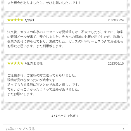
また機会がありましたら、ぜひお願いしたいです！
なお様
2023/06/24
注文後、ガラスの印字のメッセージが要望通りか、不安でしたが、すぐに、印字
の確認メールが来て、安心しました。先方への個展のお祝い用でしたが、現物も
個展の受付に飾らせており、素敵でした。ガラスの印字サービスつきでお値段も
お得だと思います。また利用致します。
4児のまま様
2023/03/10
ご退職され、ご栄転の方に送ってもらいました。
現物が見れなかったのが残念です！
送ってもらえる時に写メとか見れると嬉しいです。
でも、かっこよかったよ！って連絡がありました。
またお願いします。
1 / 1ページ（全3件）
お店のトップへ戻る