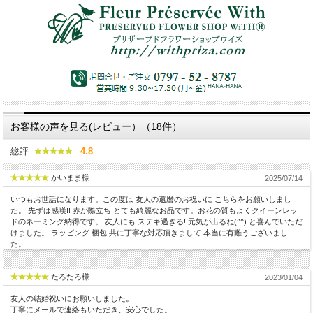
お客様の声を見る(レビュー）（18件）
総評:
4.8
かいまま様
2025/07/14
いつもお世話になります。この度は 友人の還暦のお祝いに こちらをお願いしまし
た。 先ずは感嘆!! 赤が際立ち とても綺麗なお品です。お花の質もよくクイーンレッ
ドのネーミング納得です。 友人にも ステキ過ぎる! 元気が出るね(^^) と喜んでいただ
けました。 ラッピング 梱包 共に丁寧な対応頂きまして 本当に有難うございまし
た。
たろたろ様
2023/01/04
友人の結婚祝いにお願いしました。
丁寧にメールで連絡もいただき、安心でした。