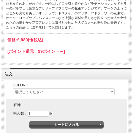
れる女性のあこがれです。一瞬にして目を引く鮮やかなグラデーションレッドカラ
ーのパルフェは豪華なプリザーブドフラワーの花束アレンジです。ブーケのように
どこから見ても美しいオールラウンドスタイルのプリザーブドフラワーの花束で、
オールドローズやプロバンスローズなど上質な素材の美しさが際立った大人の女性
のための華やかな花束アレンジは気持ちを込めた大切な方への贈り物に最適です。
こちらの商品は【送料無料】でお届けします。
価格:
9,980円
(税込)
[ポイント還元 99ポイント～]
注文
COLOR：
在庫:
－
購入数：
個