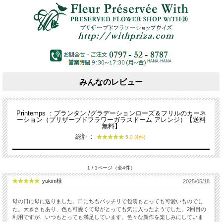
みんなのレビュー
Printemps ：プランタン /グラデーションローズ＆フリルのカーネ
ーション（プリザーブドフラワーガラスドーム アレンジ）【送料
無料】
総評：
5.0 (4件)
1 / 1ページ（全4件）
yukim様
2025/05/18
母の日に母に送りました。日にちもバッチリで包装もとっても可愛いものでし
た。大きさもあり、色も可愛くて母がとっても気に入ったようでした。2回目の
利用ですが、いつもとっても満足しています。色々な新作を楽しみにしていま