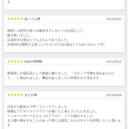
す。
あいてん様
2024/02/01
病院に入院中の母への誕生日プレゼントのお花として、
購入致しました。
お花好きな母はとてもよろんでおりました。
生花NGの病院でも楽しんでいただけるお花はとてもありがたいです。
kumc1980様
2021/05/23
新築祝いの返礼品として親族に贈りました。「小さくて可憐な花をありがと
う。」と喜ばれました。機会がありましたら利用させて頂きます。
まりお様
2019/04/06
注文から配送まで早くてビックリしました。
綺麗なプリザーブドフラワーが届いたと喜んでいただきました。
メッセージカードなどもつけて下さり、とても助かりました。
また贈り物をすることがあった時には是非こちらのサイトを利用したいと思いま
す。