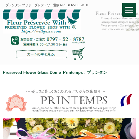
プランタン プリザーブドフラワー通販 PRESERVEE WiTH
Preserved Flower Glass Dome
Printemps：プランタン