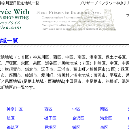
神奈川翌日配送地域一覧
プリザーブドフラワー神奈川
地域一覧
横浜地域（１８区）神奈川区、西区、中区、南区、港南区、保土ケ谷区
区、戸塚区、栄区、泉区、瀬谷区／川崎地域（７区）川崎区、幸区、中
：横須賀市、鎌倉市、逗子市、三浦市、葉山町／相模原市(３区)：緑
名市、座間市、綾瀬市、愛川町、清川村／湘南地域：藤沢市、平塚市、
／県西地域 (足柄上地域・西湘地域)小田原市、南足柄市、箱根町、湯
成町地区の一覧です。
神奈川区
西区
中区
南区
旭区
磯子区
金沢区
港北区
都筑区
戸塚区
栄区
泉区