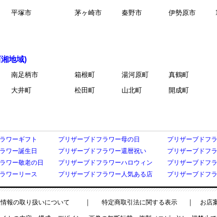
平塚市
茅ヶ崎市
秦野市
伊勢原市
湘地域)
南足柄市
箱根町
湯河原町
真鶴町
大井町
松田町
山北町
開成町
ラワーギフト
プリザーブドフラワー母の日
プリザーブドフ
ラワー誕生日
プリザーブドフラワー還暦祝い
プリザーブドフ
ラワー敬老の日
プリザーブドフラワーハロウィン
プリザーブドフ
ラワーリース
プリザーブドフラワー人気ある店
プリザーブドフ
｜
｜
人情報の取り扱いについて
特定商取引法に関する表示
お店