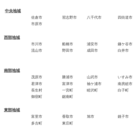
千葉市(6区)
中央区
花見川区
稲毛区
若
中央地域
佐倉市
習志野市
八千代市
四
市原市
西部地域
市川市
船橋市
浦安市
鎌
流山市
野田市
成田市
白
南部地域
茂原市
勝浦市
山武市
い
君津市
富津市
袖ケ浦市
南
長生村
一宮町
睦沢町
白
御宿町
鋸南町