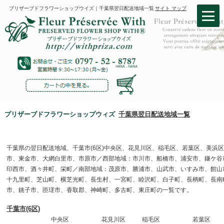
プリザーブドフラワーショップウイズ｜千葉県翌日配送地域一覧
サイト マップ
プリザーブドフラワーショップウィズ
千葉県翌日配送地域一覧
千葉県の翌日配送地域、千葉市(6区)中央区、花見川区、稲毛区、若葉
市、東金市、大網白里市、市原市／西部地域：市川市、船橋市、浦安市
印西市、酒々井町、栄町／南部地域：茂原市、勝浦市、山武市、いすみ
十九里町、芝山町、横芝光町、長生村、一宮町、睦沢町、白子町、長柄
市、銚子市、匝瑳市、香取郡、神崎町、多古町、東庄町の一覧です。