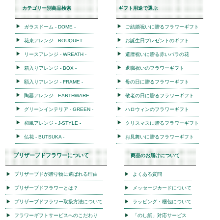
東部地域
富里市
香取市
旭市
銚
多古町
東庄町
カテゴリー別商品検索
ギフト用途で選ぶ
ガラスドーム - DOME -
ご結婚祝いに贈るフラワーギフ
花束アレンジ - BOUQUET -
お誕生日プレゼントのギフト
リースアレンジ - WREATH -
還暦祝いに贈る赤いバラの花
箱入りアレンジ - BOX -
退職祝いのフラワーギフト
額入りアレンジ - FRAME -
母の日に贈るフラワーギフト
陶器アレンジ - EARTHWARE -
敬老の日に贈るフラワーギフト
グリーンインテリア - GREEN -
ハロウィンのフラワーギフト
和風アレンジ - J-STYLE -
クリスマスに贈るフラワーギフ
仏花 - BUTSUKA -
お見舞いに贈るフラワーギフト