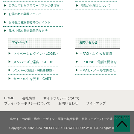
プリザーブドフラワーについて
商品のお届けについて
プリザーブドが贈り物に選ばれる理由
よくある質問
プリザーブドフラワーとは？
メッセージカードについて
プリザーブドフラワー取扱方法について
ラッピング・梱包について
フラワーギフトサービスへのこだわり
「のし紙」対応サービス
目的に応じたフラワーギフトの選び方
商品のお届けについて
お花の色の効果について
お部屋に花を飾る時のポイント
風水で花を飾る効果的な方法
マイページ
お問い合わせ
マイページログイン - LOGIN -
- FAQ - よくある質問
メンバーズご案内 - GUIDE -
- PHONE - 電話で問合せ
- MAIL - メールで問合せ
メンバーズ登録 - MEMBERS -
カートの中を見る - CART -