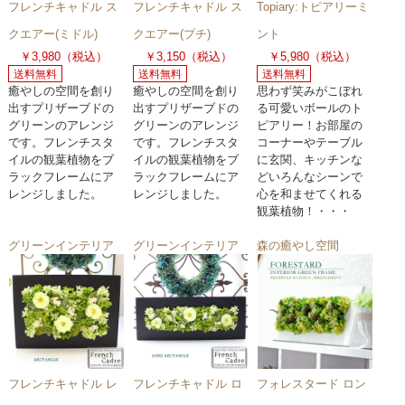
フレンチキャドル ス
フレンチキャドル ス
Topiary:トピアリーミ
クエアー(ミドル)
クエアー(プチ)
ント
￥3,980（税込）
￥3,150（税込）
￥5,980（税込）
送料無料
送料無料
送料無料
癒やしの空間を創り
癒やしの空間を創り
思わず笑みがこぼれ
出すプリザーブドの
出すプリザーブドの
る可愛いボールのト
グリーンのアレンジ
グリーンのアレンジ
ピアリー！お部屋の
です。フレンチスタ
です。フレンチスタ
コーナーやテーブル
イルの観葉植物をブ
イルの観葉植物をブ
に玄関、キッチンな
ラックフレームにア
ラックフレームにア
どいろんなシーンで
レンジしました。
レンジしました。
心を和ませてくれる
観葉植物！・・・
グリーンインテリア
グリーンインテリア
森の癒やし空間
フレンチキャドル レ
フレンチキャドル ロ
フォレスタード ロン