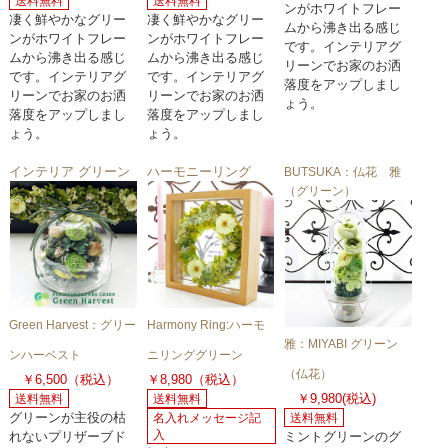
送料無料
送料無料
ンがホワイトフレー
凄く鮮やかなグリー
凄く鮮やかなグリー
ムから沸き出る感じ
ンがホワイトフレー
ンがホワイトフレー
です。インテリアグ
ムから沸き出る感じ
ムから沸き出る感じ
リーンでお家のお洒
です。インテリアグ
です。インテリアグ
落度をアップしまし
リーンでお家のお洒
リーンでお家のお洒
ょう。
落度をアップしまし
落度をアップしまし
ょう。
ょう。
インテリア グリーン
ハーモニーリング
BUTSUKA：仏花 雅
（グリーン）
Green Harvest：グリー
Harmony Ring:ハーモ
雅：MIYABI グリーン
ンハーベスト
ニリンググリーン
（仏花）
￥6,500（税込）
￥8,980（税込）
￥9,980(税込)
送料無料
送料無料
グリーンが主役の枯
名入れメッセージ記
送料無料
入
れないプリザーブド
ミントグリーンのグ