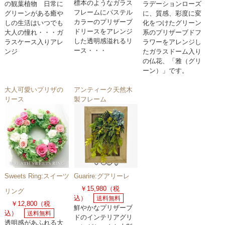
標本のようなガラス
の観葉植物 日常に
ラデーションローズ
フレームにパステル
グリーンがある癒や
に、質感、彩度に変
カラーのプリザーブ
しの生活はいつでも
化をつけたグリーン
ドリースをアレンジ
大人の憧れ・・・ガ
系のプリザーブドフ
した透明感溢れるリ
ラスケース入りアレ
ラワーをアレンジし
ース・・・
ンジ
たガラスドーム入り
の仏花、「雅（グリ
ーン）」です。
大人可愛いプリザの
アンティーク天然木
リース
製フレーム
Sweets Ring:スイーツ
Guarire:グアリーレ
￥15,980（税
リング
込）
送料無料
￥12,800（税
鮮やかなプリザーブ
込）
送料無料
ドのインテリアグリ
透明感があふれる大