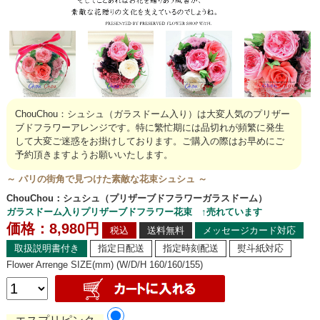
ChouChou：シュシュ（ガラスドーム入り）は大変人気のプリザー
ブドフラワーアレンジです。特に繁忙期には品切れが頻繁に発生
して大変ご迷惑をお掛けしております。ご購入の際はお早めにご
予約頂きますようお願いいたします。
～ パリの街角で見つけた素敵な花束シュシュ ～
ChouChou：シュシュ（プリザーブドフラワーガラスドーム）
ガラスドーム入りプリザーブドフラワー花束 ↑売れています
価格：8,980円
税込
送料無料
メッセージカード対応
取扱説明書付き
指定日配送
指定時刻配送
熨斗紙対応
Flower Arrenge SIZE(mm) (W/D/H 160/160/155)