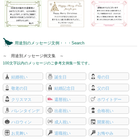
用途別のメッセージ文例・・・Search
～ 用途別メッセージ例文集 ～
100文字以内のメッセージのご参考文例集一覧です。
結婚祝い
誕生日
母の日
敬老の日
結婚記念日
父の日
クリスマス
還暦祝い
ホワイトデー
バレンタインデ
出産祝い
合格祝い
ー
ハロウィン
成人祝い
開業祝い
お見舞い
退職祝い
お悔やみ