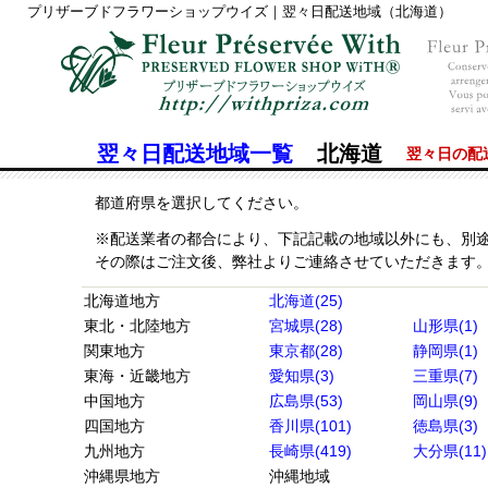
プリザーブドフラワーショップウイズ｜翌々日配送地域（北海道）
翌々日配送地域一覧
北海道
翌々日の配
都道府県を選択してください。
※配送業者の都合により、下記記載の地域以外にも、別
その際はご注文後、弊社よりご連絡させていただきます
北海道地方
北海道(25)
東北・北陸地方
宮城県(28)
山形県(1)
関東地方
東京都(28)
静岡県(1)
東海・近畿地方
愛知県(3)
三重県(7)
中国地方
広島県(53)
岡山県(9)
四国地方
香川県(101)
徳島県(3)
九州地方
長崎県(419)
大分県(11)
沖縄県地方
沖縄地域