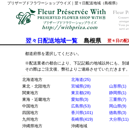
プリザーブドフラワーショップウイズ｜翌々日配送地域（島根県）
翌々日配送地域一覧
島根県
翌々日の配
都道府県を選択してください。
※配送業者の都合により、下記記載の地域以外にも、別
その際はご注文後、弊社よりご連絡させていただきます
北海道地方
北海道(25)
東北・北陸地方
宮城県(28)
山形県(1)
関東地方
東京都(28)
静岡県(1)
東海・近畿地方
愛知県(3)
三重県(7)
中国地方
広島県(53)
岡山県(9)
四国地方
香川県(101)
徳島県(3)
九州地方
長崎県(419)
大分県(11)
沖縄県地方
沖縄地域