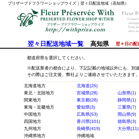
プリザーブドフラワーショップウイズ｜翌々日配送地域（高知県）
翌々日配送地域一覧
高知県
翌々日の配
都道府県を選択してください。
※配送業者の都合により、下記記載の地域以外にも、別
その際はご注文後、弊社よりご連絡させていただきます
北海道地方
北海道(25)
東北・北陸地方
宮城県(28)
山形県(1)
関東地方
東京都(28)
静岡県(1)
東海・近畿地方
愛知県(3)
三重県(7)
中国地方
広島県(53)
岡山県(9)
四国地方
香川県(101)
徳島県(3)
九州地方
長崎県(419)
大分県(11)
沖縄県地方
沖縄地域