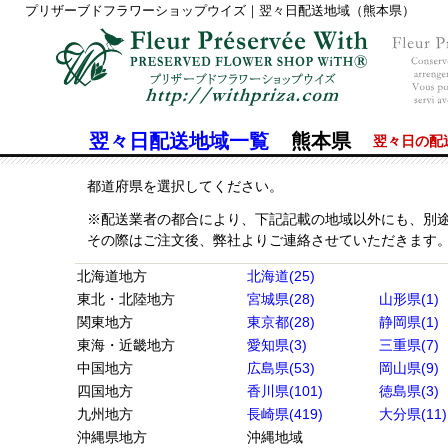
プリザーブドフラワーショップウイズ｜翌々日配送地域（熊本県）
翌々日配送地域一覧
熊本県
翌々日の配
都道府県を選択してください。
※配送業者の都合により、下記記載の地域以外にも、別
その際はご注文後、弊社よりご連絡させていただきます
北海道地方
北海道(25)
東北・北陸地方
宮城県(28)
山形県(1)
関東地方
東京都(28)
静岡県(1)
東海・近畿地方
愛知県(3)
三重県(7)
中国地方
広島県(53)
岡山県(9)
四国地方
香川県(101)
徳島県(3)
九州地方
長崎県(419)
大分県(11)
沖縄県地方
沖縄地域