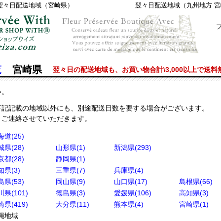
翌々日配送地域（宮崎県）
翌々日配送地域（九州地方 
覧
宮崎県
翌々日の配送地域も、お買い物合計\3,000以上で送
い。
下記記載の地域以外にも、別途配送日数を要する場合がございます。
りご連絡させていただきます。
海道(25)
城県(28)
山形県(1)
新潟県(293)
京都(28)
静岡県(1)
知県(3)
三重県(7)
兵庫県(4)
島県(53)
岡山県(9)
山口県(17)
島根県(66)
県(101)
徳島県(3)
愛媛県(106)
高知県(3)
県(419)
大分県(11)
熊本県(4)
宮崎県(1)
縄地域