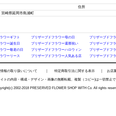
住所
宮崎県延岡市島浦町
ラワーギフト
プリザーブドフラワー母の日
プリザーブドフ
ラワー誕生日
プリザーブドフラワー還暦祝い
プリザーブドフ
ラワー敬老の日
プリザーブドフラワーハロウィン
プリザーブドフ
ラワーリース
プリザーブドフラワー人気ある店
プリザーブドフ
｜
｜
人情報の取り扱いについて
特定商取引法に関する表示
お店
サイトの内容・構成・デザイン・画像の無断転載、複製（コピー)は一切禁止で
yright(c) 2002-2018 PRESERVED FLOWER SHOP WITH Co. All rights reser