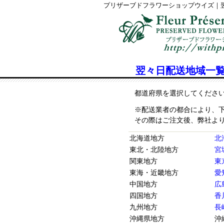
プリザーブドフラワーショップウイズ｜
翌々日配送地域一
都道府県を選択してくださ
※配送業者の都合により、
その際はご注文後、弊社よ
北海道地方
北
東北・北陸地方
宮
関東地方
東
東海・近畿地方
愛
中国地方
広
四国地方
香川
九州地方
長崎
沖縄県地方
沖