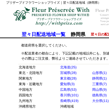
プリザーブドフラワーショップウイズ｜翌々日配送地域（静岡県）
翌々日配送地域一覧
静岡県
翌々日の配
都道府県を選択してください。
※配送業者の都合により、下記記載の地域以外にも、別
その際はご注文後、弊社よりご連絡させていただきます
北海道地方
北海道(25)
東北・北陸地方
宮城県(28)
山形県(1)
関東地方
東京都(28)
静岡県(1)
東海・近畿地方
愛知県(3)
三重県(7)
中国地方
広島県(53)
岡山県(9)
四国地方
香川県(101)
徳島県(3)
九州地方
長崎県(419)
大分県(11)
沖縄県地方
沖縄地域