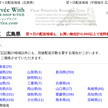
翌々日配送地域（広島県）
翌々日配送地域（中国地方 
覧
広島県
翌々日の配送地域も、お買い物合計\3,000以上で送
い。
下記記載の地域以外にも、別途配送日数を要する場合がございます。
りご連絡させていただきます。
海道(25)
城県(28)
山形県(1)
新潟県(293)
京都(28)
静岡県(1)
知県(3)
三重県(7)
兵庫県(4)
島県(53)
岡山県(9)
山口県(17)
島根県(66)
県(101)
徳島県(3)
愛媛県(106)
高知県(3)
県(419)
大分県(11)
熊本県(4)
宮崎県(1)
縄地域