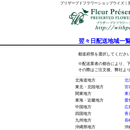
プリザーブドフラワーショップウイズ｜
翌々日配送地域一
都道府県を選択してくださ
※配送業者の都合により、
その際はご注文後、弊社よ
北海道地方
北
東北・北陸地方
宮
関東地方
東
東海・近畿地方
愛
中国地方
広
四国地方
香川
九州地方
長崎
沖縄県地方
沖