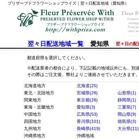
プリザーブドフラワーショップウイズ｜翌々日配送地域（愛知県）
翌々日配送地域一覧
愛知県
翌々日の配
都道府県を選択してください。
※配送業者の都合により、下記記載の地域以外にも、別
その際はご注文後、弊社よりご連絡させていただきます
北海道地方
北海道(25)
東北・北陸地方
宮城県(28)
山形県(1)
関東地方
東京都(28)
静岡県(1)
東海・近畿地方
愛知県(3)
三重県(7)
中国地方
広島県(53)
岡山県(9)
四国地方
香川県(101)
徳島県(3)
九州地方
長崎県(419)
大分県(11)
沖縄県地方
沖縄地域